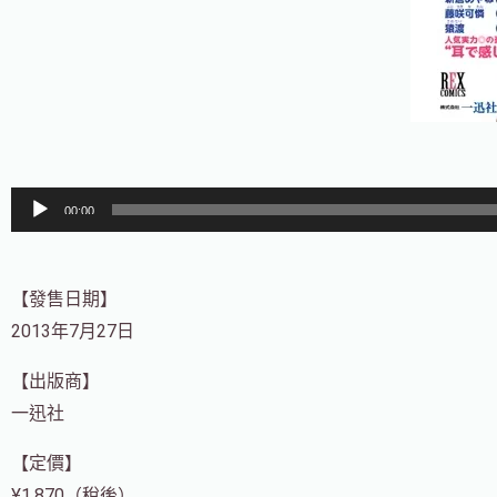
音
00:00
訊
播
放
【發售日期】
器
2013年7月27日
【出版商】
一迅社
【定價】
¥1,870（稅後）