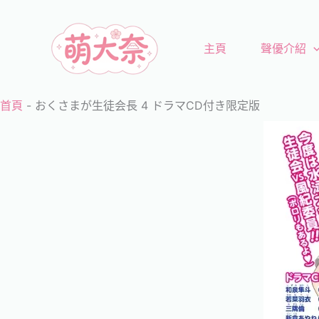
跳
至
主頁
聲優介紹
主
要
內
首頁
-
おくさまが生徒会長 4 ドラマCD付き限定版
容