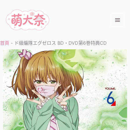
跳
至
主
要
內
首頁
-
ド級編隊エグゼロス BD・DVD第6巻特典CD
容