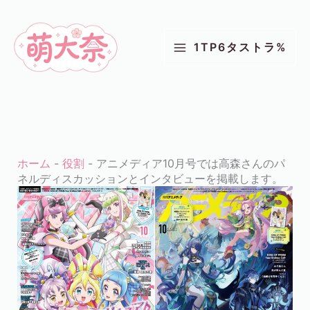
コ
ン
1TP6タストラ%
テ
ン
ツ
に
ス
キ
ホーム
-
役割
-
アニメディア10月号では高森さんのパ
ッ
ネルディスカッションとインタビューを掲載します。
プ