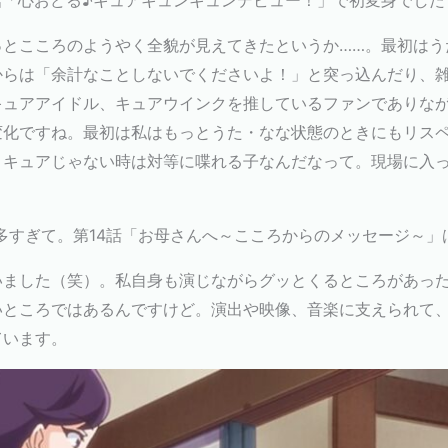
話「心おどる♪キュアキュンキュンデビュー！」で初変身でした
っとこころのようやく全貌が見えてきたというか……。最初はう
からは「余計なことしないでくださいよ！」と突っ込んだり、
キュアアイドル、キュアウインクを推しているファンでありな
変化ですね。最初は私はもっとうた・なな状態のときにもリス
リキュアじゃない時は対等に喋れる子なんだなって。現場に入
多すぎて。第14話「お母さんへ～こころからのメッセージ～」
いました（笑）。私自身も演じながらグッとくるところがあっ
いところではあるんですけど。演出や映像、音楽に支えられて
ています。