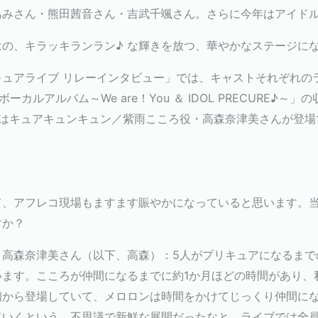
あみさん・熊田茜音さん・吉武千颯さん。さらに今年はアイド
の、キラッキランラン♪ な輝きを放つ、華やかなステージに
ュアライブ リレーインタビュー」では、キャストそれぞれの
カルアルバム～We are！You ＆ IDOL PRECURE♪
回はキュアキュンキュン／紫雨こころ役・高森奈津美さんが登場
て、アフレコ現場もますます賑やかになっていると思います。
すか？
・高森奈津美さん（以下、高森）：5人がプリキュアになるまで
います。こころが仲間になるまでに約1か月ほどの時間があり、
初から登場していて、メロロンは時間をかけてじっくり仲間に
ていくという、不思議で新鮮な展開だったなと。ライブでは全