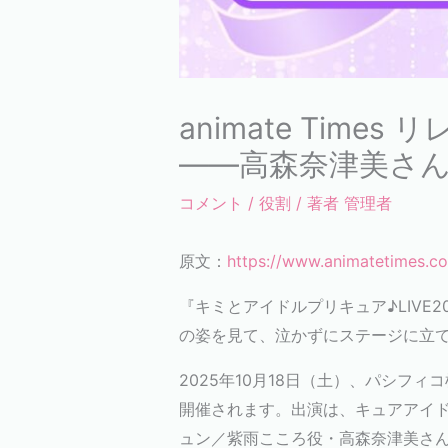
animate Ti
——高森奈津美さ
コメント
/
役割
/ 著者
管理者
原文：
https://www.animatetimes.c
『キミとアイドルプリキュア♪LIVE202
の姿を見て、泣かずにステージに立て
2025年10月18日（土）、パシフィコ横
開催されます。出演は、キュアアイ
ュン／紫雨こころ役・高森奈津美さ