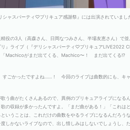
リシャスパーティ♡プリキュア感謝祭』には出演されていまし
妖精役の3人（高森さん、日岡なつみさん、半場友恵さん）で並
ブ（『デリシャスパーティ♡プリキュアLIVE2022 Cheers！De
「Machicoがまだ出てくる、Machico〜！ まだ出てくる!?
ご活躍、すごかったですよね……！ 今回のライブは曲数的にも、
が歌う曲がたくさんあるので、異例のプリキュアライブになる
く歌の収録が多かったんですよ。「まだ曲がある！」「これは
るということは、これだけの曲数をやるライブになるんだろう
一度しかないライブなので、出し惜しみはしないでしょうし、