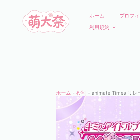
コ
ン
ホーム
プロフィ
テ
利用規約
ン
ツ
に
ス
キ
ッ
プ
ホーム
-
役割
-
animate Tim