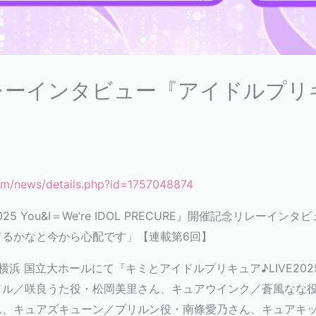
mes リレーインタビュー『アイドル
ん
om/news/details.php?id=1757048874
5 You&I＝We’re IDOL PRECURE』開催記念リレーイ
るかなと今から心配です」【連載第6回】
浜 国立大ホールにて『キミとアイドルプリキュア♪LIVE2025 You&
ドル／咲良うた役・松岡美里さん、キュアウインク／蒼風なな
ん、キュアズキューン／プリルン役・南條愛乃さん、キュアキ