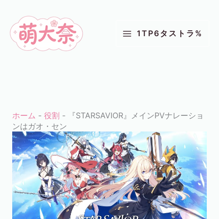
コ
ン
1TP6タストラ%
テ
ン
ツ
に
ス
キ
ホーム
-
役割
-
『STARSAVIOR』メインPVナレーショ
ッ
ンはガオ・セン
プ