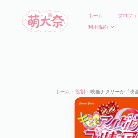
コ
ン
ホーム
プロフィ
テ
利用規約
ン
ツ
に
ス
キ
ッ
プ
ホーム
-
役割
-
映画ナタリーが『映画