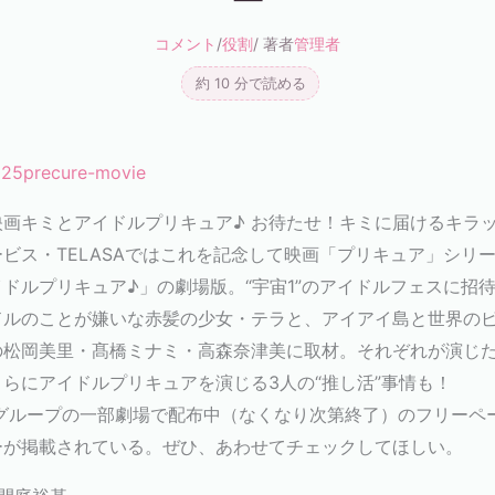
コメント
/
役割
/ 著者
管理者
約 10 分で読める
2025precure-movie
画キミとアイドルプリキュア♪ お待たせ！キミに届けるキラッ
ビス・TELASAではこれを記念して映画「プリキュア」シリー
ドルプリキュア♪」の劇場版。“宇宙1”のアイドルフェスに招
ドルのことが嫌いな赤髪の少女・テラと、アイアイ島と世界の
の松岡美里・髙橋ミナミ・高森奈津美に取材。それぞれが演じ
らにアイドルプリキュアを演じる3人の“推し活”事情も！
ループの一部劇場で配布中（なくなり次第終了）のフリーペーパー「
ーが掲載されている。ぜひ、あわせてチェックしてほしい。