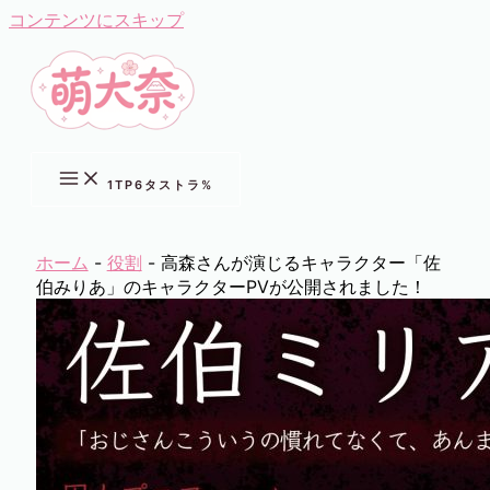
コンテンツにスキップ
1TP6タストラ%
ホーム
-
役割
-
高森さんが演じるキャラクター「佐
伯みりあ」のキャラクターPVが公開されました！