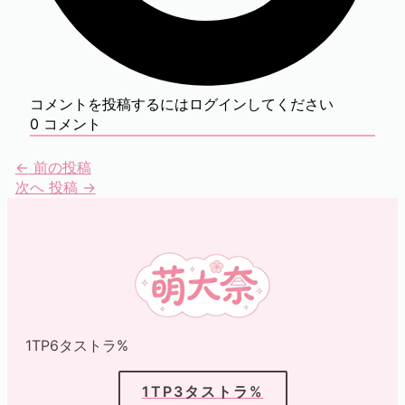
コメントを投稿するにはログインしてください
0
コメント
←
前の投稿
次へ 投稿
→
1TP6タストラ%
1TP3タストラ%