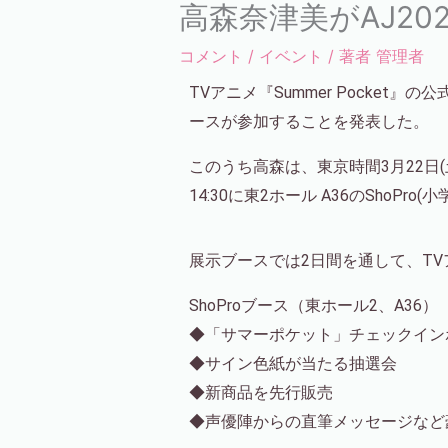
高森奈津美がAJ202
コメント
/
イベント
/ 著者
管理者
TVアニメ『Summer Pocket』
ースが参加することを発表した。
このうち高森は、東京時間3月22日(土)1
14:30に東2ホール A36のShoP
展示ブースでは2日間を通して、TVア
ShoProブース（東ホール2、A36）
◆「サマーポケット」チェックイン
◆サイン色紙が当たる抽選会
◆新商品を先行販売
◆声優陣からの直筆メッセージなど