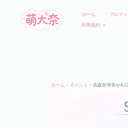
コ
ン
ホーム
プロフィ
テ
利用規約
ン
ツ
に
ス
キ
ッ
プ
ホーム
-
イベント
-
高森奈津美がAJ2