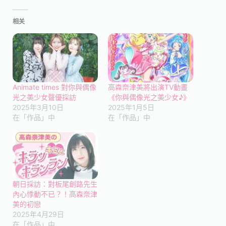
相关
Animate times 對你與偶像
高森奈津美將出演TV動畫
光之美少女聲優採訪
《你與偶像光之美少女♪》
2025年3月10日
2025年1月5日
在「作品」中
在「作品」中
朝日採訪：對板尾創路先生
內心悸動不已？！高森奈津
美的初戀
2025年4月29日
在「作品」中