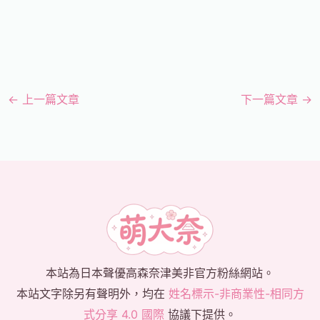
←
上一篇文章
下一篇文章
→
本站為日本聲優高森奈津美非官方粉絲網站。
本站文字除另有聲明外，均在
姓名標示-非商業性-相同方
式分享 4.0 國際
協議下提供。