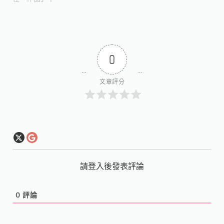
0
文章評分
請登入後發表評論
0
評論