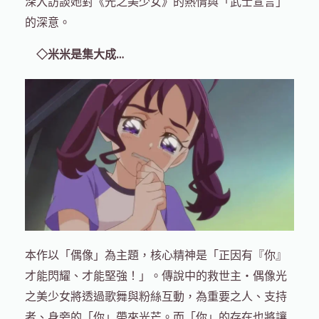
深入訪談她對《光之美少女》的熱情與「武士宣言」
的深意。
◇米米是集大成…
本作以「偶像」為主題，核心精神是「正因有『你』
才能閃耀、才能堅強！」。傳說中的救世主・偶像光
之美少女將透過歌舞與粉絲互動，為重要之人、支持
者、身旁的「你」帶來光芒。而「你」的存在也將讓