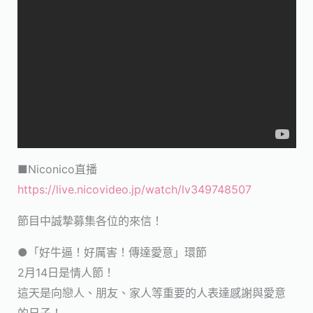
■Niconico直播
https://live.nicovideo.jp/watch/lv349748507
節目中誠摯募集各位的來信！
●「好牛逼！好厲害！傳達愛意」環節
2月14日是情人節！
這天是向戀人、朋友、家人等重要的人表達感謝與愛意