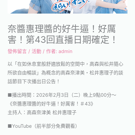
奈醬惠理醬的好牛逼！好厲
害！第43回直播日期確定！
發佈留言
/
活動
/ 作者:
admin
以「在如休息室般舒適放鬆的空間中，高森與松井隨心
所欲自由暢談」為概念的高森奈津美・松井惠理子的談
話節目下次播出日公告！
■播出時間：2026年2月3日（二）晚上9點00分～
《奈醬惠理醬的好牛逼！好厲害！＃43》
主持人：高森奈津美 松井惠理子
■YouTube（前半部分免費觀看）