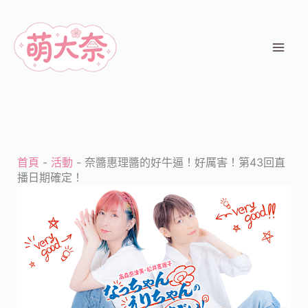
跳
至
主
要
內
容
首頁
-
活動
-
奈醬惠理醬的好牛逼！好厲害！第43回直
播日期確定！