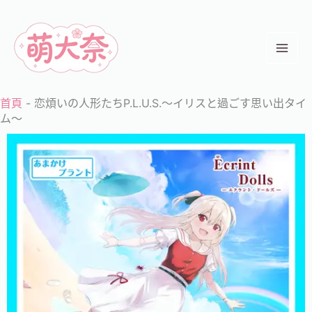
跳
至
主
要
內
首頁
-
恋煩いの人形たちP.L.U.S.～イリスと過ごす思い出タイ
容
ム～