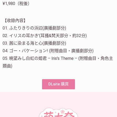
¥1,980（稅後）
【收錄內容】
01. ふたりきりの浜辺(廣播劇部分)
02. イリスの耳かき'(耳搔&梵天部分・約32分)
03. 茜に染まる海と心(廣播劇部分)
04. ゴー・バケーション! (附贈曲目・廣播劇部分)
05. 暁望みし白虹の姫君 – Iris’s Theme – (附贈曲目・角色主
題曲)
DLsite 購買