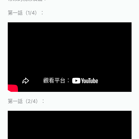
第一話（1/4）：
第一話（2/4）：