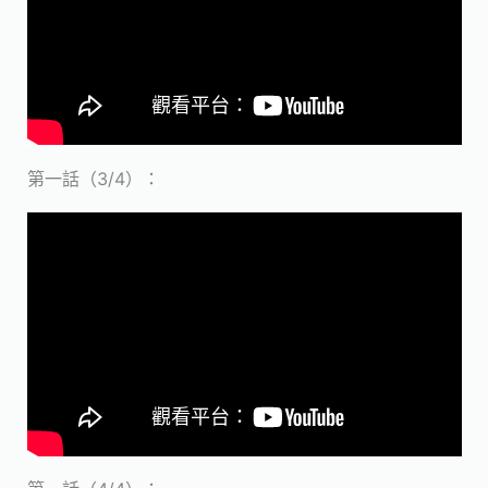
第一話（3/4）：