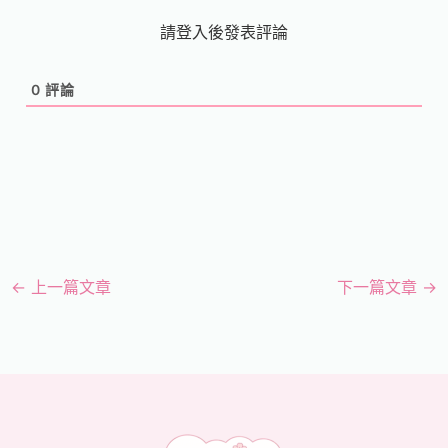
請登入後發表評論
0
評論
←
上一篇文章
下一篇文章
→