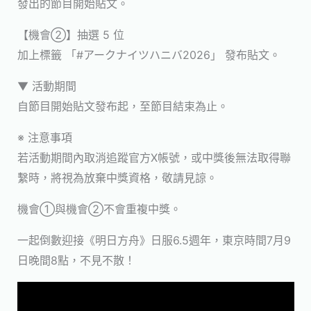
發出的節目開始貼文。
【機會②】抽選 5 位
加上標籤 「#アークナイツハニバ2026」 發布貼文。
▼ 活動期間
自節目開始貼文發布起，至節目結束為止。
※ 注意事項
若活動期間內取消追蹤官方X帳號，或中獎後無法取得聯
繫時，將視為放棄中獎資格，敬請見諒。
機會①與機會②不會重複中獎。
一起倒數迎接《明日方舟》日服6.5週年，東京時間7月9
日晚間8點，不見不散！