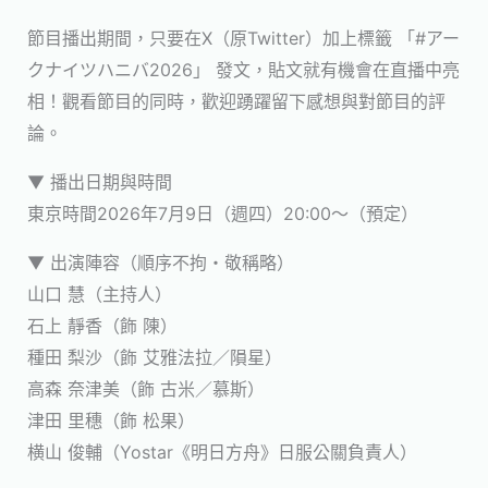
節目播出期間，只要在X（原Twitter）加上標籤 「#アー
クナイツハニバ2026」 發文，貼文就有機會在直播中亮
相！觀看節目的同時，歡迎踴躍留下感想與對節目的評
論。
▼ 播出日期與時間
東京時間2026年7月9日（週四）20:00～（預定）
▼ 出演陣容（順序不拘・敬稱略）
山口 慧（主持人）
石上 靜香（飾 陳）
種田 梨沙（飾 艾雅法拉／隕星）
高森 奈津美（飾 古米／慕斯）
津田 里穗（飾 松果）
横山 俊輔（Yostar《明日方舟》日服公關負責人）