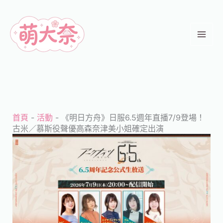
跳
至
主
要
內
容
首頁
-
活動
-
《明日方舟》日服6.5週年直播7/9登場！
古米／慕斯役聲優高森奈津美小姐確定出演