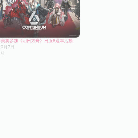
津美將參加《明日方舟》日服6週年活動
10月7日
에서