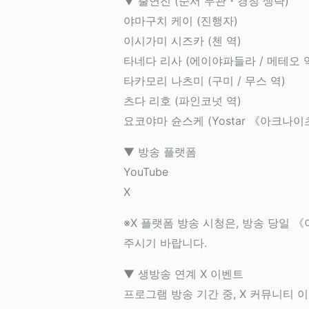
▼ 출연진 (순서 무관・경칭 생략)
야마구치 케이 (진행자)
이시가미 시즈카 (첸 역)
타네다 리사 (에이야파들라 / 메테오 
타카모리 나츠미 (구미 / 무스 역)
츠다 리호 (파인코넛 역)
요코야마 슌스케 (Yostar 《아크나이
▼ 방송 플랫폼
YouTube
X
※X 플랫폼 방송 시청은, 방송 당일 《
주시기 바랍니다.
▼ 생방송 연계 X 이벤트
프로그램 방송 기간 중, X 커뮤니티 