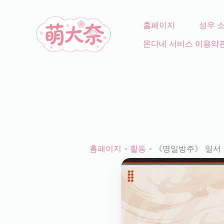
콘
텐
홈페이지
성우 
츠
몬다네 서비스 이용약
로
건
너
뛰
기
홈페이지
-
활동
-
《명일방주》 일서 6