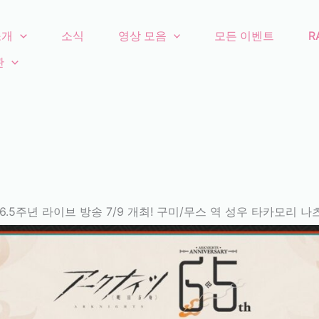
소개
소식
영상 모음
모든 이벤트
R
관
.5주년 라이브 방송 7/9 개최! 구미/무스 역 성우 타카모리 나