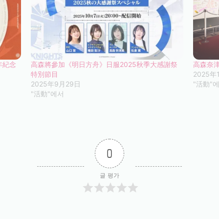
年紀念
高森將參加《明日方舟》日服2025秋季大感謝祭
高森奈
特別節目
2025年
2025年9月29日
"活動"
"活動"에서
0
글 평가