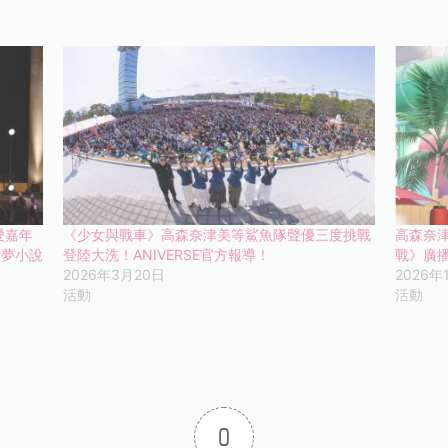
愛嘉年
《少女與戰車》高森奈津美等鯊魚隊聲優三度挑戰
高森奈
卡夢小說
登陸大洗！ANIVERSE官方報導！
戰》廣
2026年3月20日
2026年
活動
活動
0