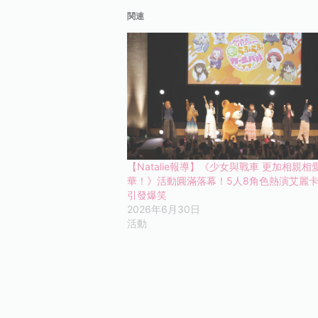
関連
【Natalie報導】《少女與戰車 更加相親相
華！》活動圓滿落幕！5人8角色熱演艾麗
引發爆笑
2026年6月30日
活動