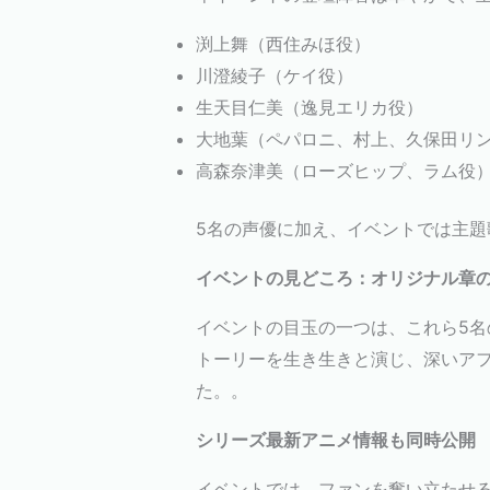
渕上舞（西住みほ役）
川澄綾子（ケイ役）
生天目仁美（逸見エリカ役）
大地葉（ペパロニ、村上、久保田リ
高森奈津美（ローズヒップ、ラム役
5名の声優に加え、イベントでは主題歌
イベントの見どころ：オリジナル章
イベントの目玉の一つは、これら5
トーリーを生き生きと演じ、深いア
た。
。
シリーズ最新アニメ情報も同時公開
イベントでは、ファンを奮い立たせる