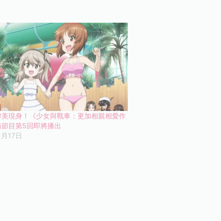
津美現身！《少女與戰車：更加相親相愛作
播節目第5回即將播出
1月17日