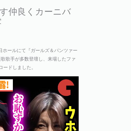
ます仲良くカーニバ
露
朝日ホールにて『ガールズ＆パンツァー
題歌歌手が多数登壇し、来場したファ
ロードしました。