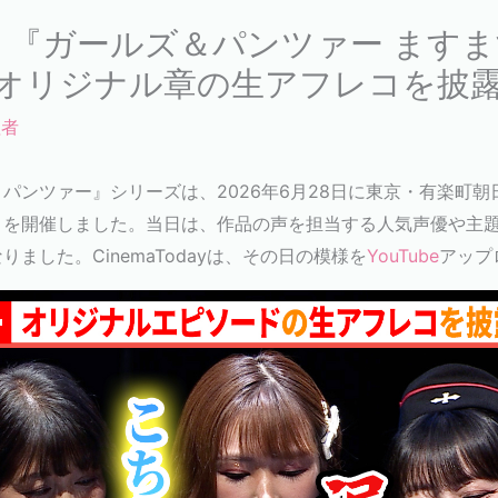
】『ガールズ＆パンツァー ます
がオリジナル章の生アフレコを披
理者
パンツァー』シリーズは、2026年6月28日に東京・有楽町
トを開催しました。
当日は、作品の声を担当する人気声優や主
ました。CinemaTodayは、その日の模様を
YouTube
アップ