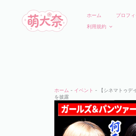
コ
ン
ホーム
プロフィ
テ
利用規約
ン
ツ
に
ス
キ
ッ
プ
ホーム
-
イベント
-
【シネマトゥデ
を披露