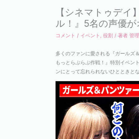
【シネマトゥデイ
ル！』5名の声優
コメント
/
イベント
,
役割
/ 著者
管
多くのファンに愛される『ガールズ＆
もっとらぶらぶ作戦！』特別イベン
ンにとって忘れられないひとときとなり