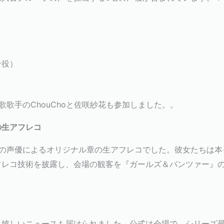
ン役）
）
歌手のChouChoと佐咲紗花も参加しました。
。
の生アフレコ
名の声優によるオリジナル章の生アフレコでした。彼女たちは本
フレコ技術を披露し、会場の観客を『ガールズ＆パンツァー』
嬉しいニュースも届けられました。公式は会場で、シリーズ最