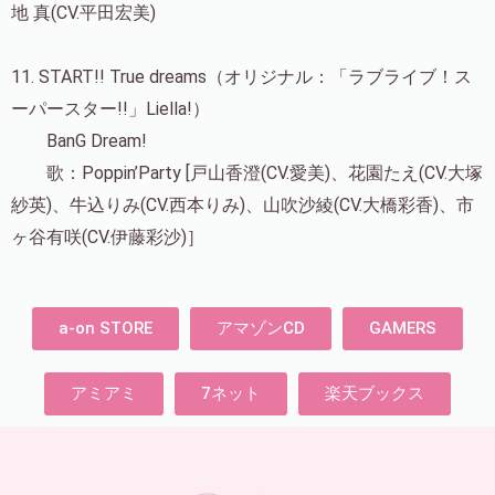
地 真(CV.平田宏美)
11. START!! True dreams（オリジナル：「ラブライブ！ス
ーパースター!!」Liella!）
BanG Dream!
歌：Poppin’Party [戸山香澄(CV.愛美)、花園たえ(CV.大塚
紗英)、牛込りみ(CV.西本りみ)、山吹沙綾(CV.大橋彩香)、市
ヶ谷有咲(CV.伊藤彩沙)］
a-on STORE
アマゾンCD
GAMERS
アミアミ
7ネット
楽天ブックス