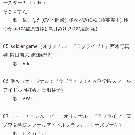
ースター!!』Liella!）
らき☆すた
歌：泉こなた(CV.平野 綾), 柊かがみ(CV.加藤英美里), 柊
つかさ(CV.福原香織), 高良みゆき(CV.遠藤 綾)
05. soldier game（オリジナル：『ラブライブ！』西木野真
姫, 園田海未, 絢瀬絵里）
歌：Ado
06. 酸欠（オリジナル：『ラブライブ！虹ヶ咲学園スクール
アイドル同好会』三船栞子）
歌：V.W.P
07. フォーチュンムービー（オリジナル：『ラブライブ！蓮
ノ空女学院スクールアイドルクラブ』スリーズブーケ）
歌：しぐれうい