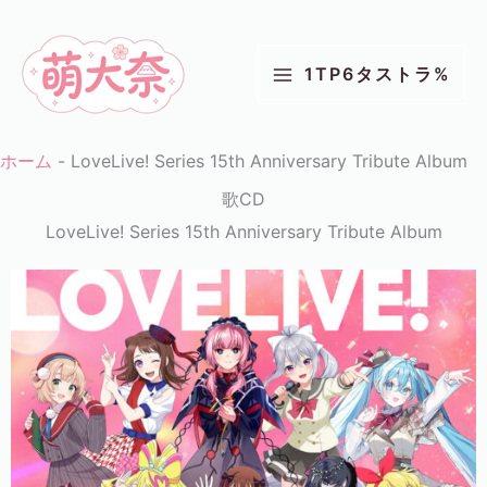
コ
ン
1TP6タストラ%
テ
ン
ツ
ホーム
-
LoveLive! Series 15th Anniversary Tribute Album
に
歌CD
ス
LoveLive! Series 15th Anniversary Tribute Album
キ
ッ
プ