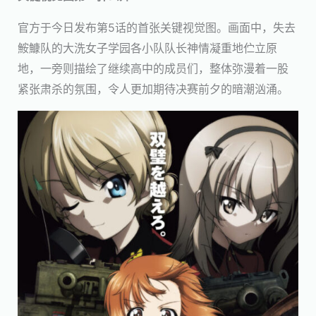
官方于今日发布第5话的首张关键视觉图。画面中，失去
鮟鱇队的大洗女子学园各小队队长神情凝重地伫立原
地，一旁则描绘了继续高中的成员们，整体弥漫着一股
紧张肃杀的氛围，令人更加期待决赛前夕的暗潮汹涌。