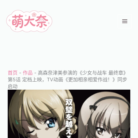
跳
至
内
容
首页
-
作品
-
高森奈津美参演的《少女与战车 最终章》
第5话 定档上映，TV动画《更加相亲相爱作战！》同步
启动