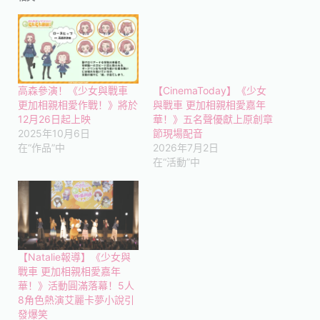
高森參演！《少女與戰車
【CinemaToday】《少女
更加相親相愛作戰！》將於
與戰車 更加相親相愛嘉年
12月26日起上映
華！》五名聲優獻上原創章
2025年10月6日
節現場配音
在“作品”中
2026年7月2日
在“活動”中
【Natalie報導】《少女與
戰車 更加相親相愛嘉年
華！》活動圓滿落幕！5人
8角色熱演艾麗卡夢小說引
發爆笑