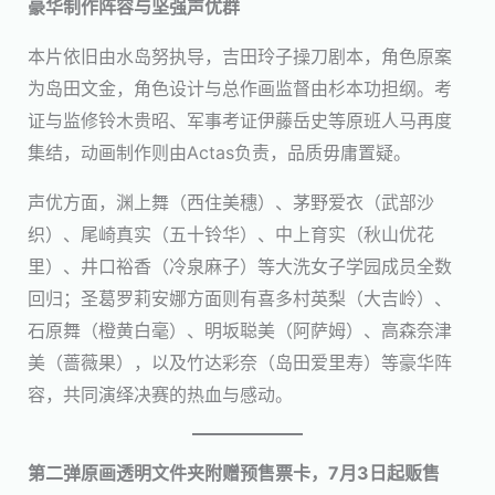
豪华制作阵容与坚强声优群
本片依旧由水岛努执导，吉田玲子操刀剧本，角色原案
为岛田文金，角色设计与总作画监督由杉本功担纲。考
证与监修铃木贵昭、军事考证伊藤岳史等原班人马再度
集结，动画制作则由Actas负责，品质毋庸置疑。
声优方面，渊上舞（西住美穗）、茅野爱衣（武部沙
织）、尾崎真实（五十铃华）、中上育实（秋山优花
里）、井口裕香（冷泉麻子）等大洗女子学园成员全数
回归；圣葛罗莉安娜方面则有喜多村英梨（大吉岭）、
石原舞（橙黄白毫）、明坂聪美（阿萨姆）、高森奈津
美（蔷薇果），以及竹达彩奈（岛田爱里寿）等豪华阵
容，共同演绎决赛的热血与感动。
第二弹原画透明文件夹附赠预售票卡，7月3日起贩售