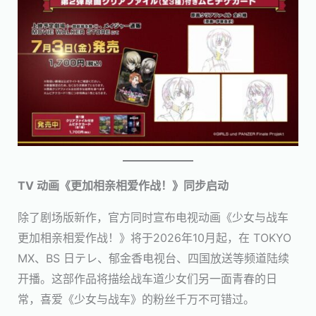
TV 动画《更加相亲相爱作战！》同步启动
除了剧场版新作，官方同时宣布电视动画《少女与战车
更加相亲相爱作战！》将于2026年10月起，在 TOKYO
MX、BS 日テレ、郁金香电视台、四国放送等频道陆续
开播。这部作品将描绘战车道少女们另一面青春的日
常，喜爱《少女与战车》的粉丝千万不可错过。