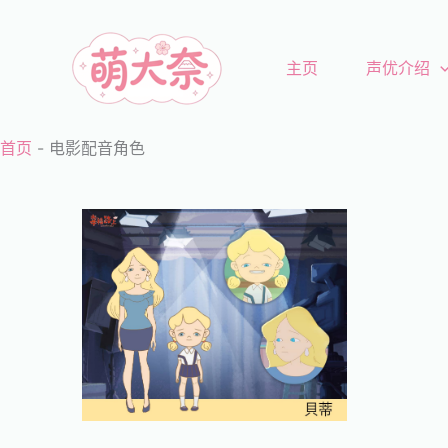
跳
至
主页
声优介绍
内
容
首页
-
电影配音角色