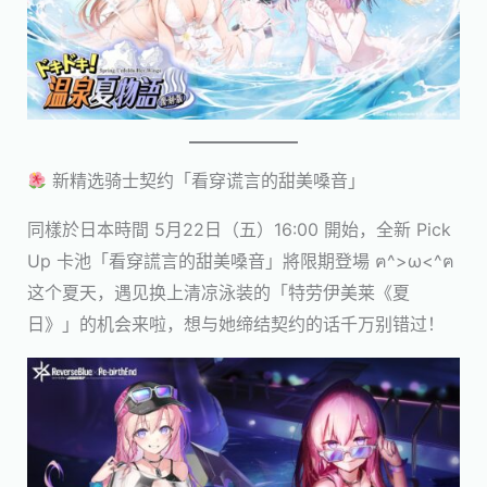
新精选骑士契约「看穿谎言的甜美嗓音」
同樣於日本時間 5月22日（五）16:00 開始，全新 Pick
Up 卡池「看穿謊言的甜美嗓音」將限期登場 ฅ^>ω<^ฅ
这个夏天，遇见换上清凉泳装的「特劳伊美莱《夏
日》」的机会来啦，想与她缔结契约的话千万别错过！