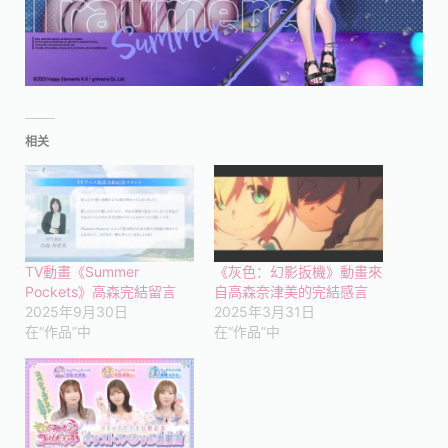
相关
TV動畫《Summer
《灰色：幻影扳機》動畫來
Pockets》高森完結留言
自高森奈津美的完結感言
2025年9月30日
2025年3月31日
在“作品”中
在“作品”中