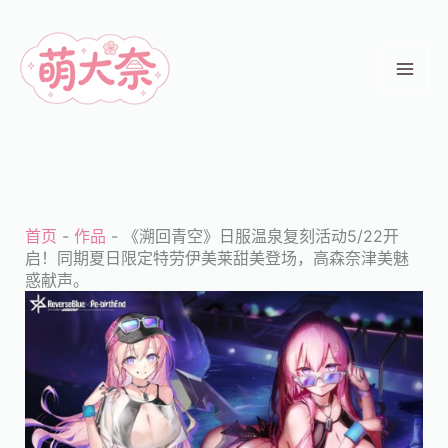
跳
至
内
容
首页
-
作品
-
《溯回青空》日服温泉复刻活动5/22开
启！同期夏日限定特劳伊美莱甜美登场，高森奈津美魅
惑献声。