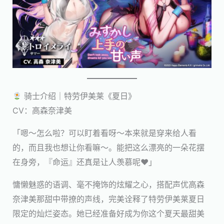
骑士介绍｜特劳伊美莱《夏日》
CV：高森奈津美
「嗯～怎么啦？可以盯着看呀～本来就是穿来给人看
的，而且我也想让你看嘛～。能把这么漂亮的一朵花摆
在身旁，『命运』还真是让人羡慕呢♥」
慵懒魅惑的语调、毫不掩饰的炫耀之心，搭配声优高森
奈津美那甜中带撩的声线，完美诠释了特劳伊美莱夏日
限定的灿烂姿态。她已经准备好成为你这个夏天最甜美