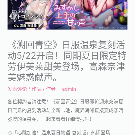
《溯回青空》日服温泉复刻活
动5/22开启！同期夏日限定特
劳伊美莱甜美登场，高森奈津
美魅惑献声。
发表评论
/
作品
/ 作者：
admin
各位契约者请注意！《溯回青空》日服即将迎来充满夏
日气息的复刻活动与全新卡池，魔界海滩直接变成蒸汽
弥漫的温泉乡，一起来看看详细情报吧！
♨「心跳加速！温泉夏日物语 复刻版」热闹登场