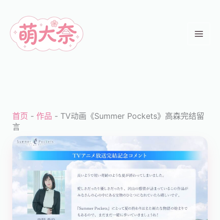
跳
至
内
容
首页
-
作品
-
TV动画《Summer Pockets》高森完结留
言