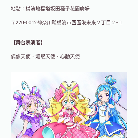
地點：橫濱地標塔坂田種子花園廣場
〒220-0012神奈川縣橫濱市西區港未來２丁目２−１
【舞台表演者】
偶像天使、媚眼天使、心動天使