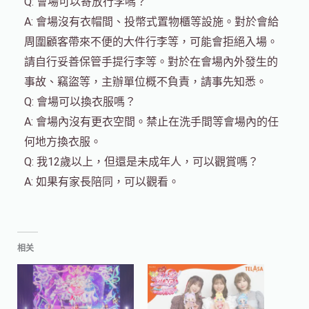
Q: 會場可以寄放行李嗎？
A: 會場沒有衣帽間、投幣式置物櫃等設施。對於會給
周圍顧客帶來不便的大件行李等，可能會拒絕入場。
請自行妥善保管手提行李等。對於在會場內外發生的
事故、竊盜等，主辦單位概不負責，請事先知悉。
Q: 會場可以換衣服嗎？
A: 會場內沒有更衣空間。禁止在洗手間等會場內的任
何地方換衣服。
Q: 我12歲以上，但還是未成年人，可以觀賞嗎？
A: 如果有家長陪同，可以觀看。
相关