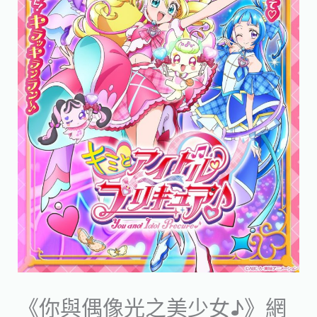
《你與偶像光之美少女♪》網