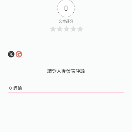
0
文章評分
請登入後發表評論
0
評論