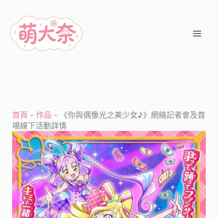
跳
至
主
要
內
容
首頁
-
作品
-
《你與偶像光之美少女♪》網絡記者會及首
場線下活動詳情