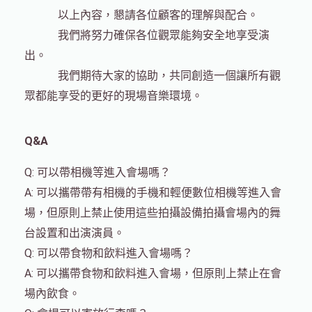
以上內容，懇請各位顧客的理解與配合。
我們將努力確保各位觀眾能夠安全地享受演
出。
我們期待大家的協助，共同創造一個讓所有觀
眾都能享受的更好的現場音樂環境。
Q&A
Q: 可以帶相機等進入會場嗎？
A: 可以攜帶帶有相機的手機和輕便數位相機等進入會
場，但原則上禁止使用這些拍攝設備拍攝會場內的舞
台設置和出演演員。
Q: 可以帶食物和飲料進入會場嗎？
A: 可以攜帶食物和飲料進入會場，但原則上禁止在會
場內飲食。