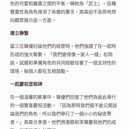
色的可愛和嚴肅之間的平衡，稱她為「武士」。這種
雙重性為角色增添了有趣的層次，高森迫不及待地想
向觀眾展示這一方面。
建立聯繫
當三位聲優討論他們的經歷時，他們強調了在一起時
形成的強大聯繫。 「我們變得像一家人一樣」松岡
說。試鏡和準備角色的共同經驗培養了一個支持性的
環境，每個人都在互相鼓勵。
一起慶祝里程碑
在一個溫馨的軼事中，聲優們回憶了他們為彼此舉行
的一個驚喜慶祝活動。 「因為那時我們還不能公開談
論我們的角色，所以我們舉行了一個小小的秘密聚
會。」高森分享道。他們用蛋糕和笑聲慶祝他們的成