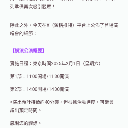
列準備再次吸引觀眾！
除此之外，今天在X（舊稱推特）平台上公佈了首場演
唱會的細節：
【横濱公演概要】
實施日程：東京時間2025年2月1日（星期六）
第1部：11:00開場/11:30開演
第2部：14:00開場/14:30開演
※演出預計持續約40分鐘，但根據活動進度，可能會
超出預定時間。
感謝您的體諒。