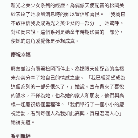
新光之美少女系列的經歷。為偶像天使配音的松岡美
紗表達了她收到消息時的難以置信和喜悅。 「我簡直
不敢相信我要成為光之美少女的一部分！」她驚呼。
對松岡來說，這個系列是她童年時期珍貴的一部分，
使她的選角感覺像是夢想成真。
慶祝幸福
興奮並沒有隨著松岡而停止。為媚眼天使配音的高橋
未奈美分享了她自己的情感之旅。 「我已經渴望成為
這個系列的一部分很久了，」她說。宣布帶來了喜悅
的淚水，不僅為她，也為她的家人和朋友，他們與高
橋一起慶祝這個里程碑。「我們舉行了一個小小的慶
祝活動，看到每個人為我如此高興，真是溫暖人心」
她補充道。
系列羈絆