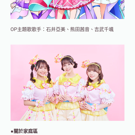
OP主題歌歌手：石井亞美、熊田茜音、吉武千颯
●關於家庭區