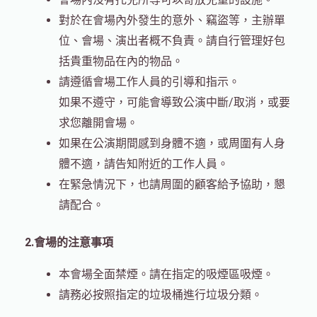
對於在會場內外發生的意外、竊盜等，主辦單
位、會場、演出者概不負責。請自行管理好包
括貴重物品在內的物品。
請遵循會場工作人員的引導和指示。
如果不遵守，可能會導致公演中斷/取消，或要
求您離開會場。
如果在公演期間感到身體不適，或周圍有人身
體不適，請告知附近的工作人員。
在緊急情況下，也請周圍的顧客給予協助，懇
請配合。
2.會場的注意事項
本會場全面禁煙。請在指定的吸煙區吸煙。
請務必按照指定的垃圾桶進行垃圾分類。