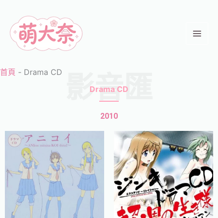
跳
至
主
要
內
首頁
-
Drama CD
影音匯
容
Drama CD
2010