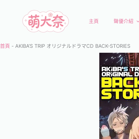
跳
至
主頁
聲優介紹
主
要
內
首頁
-
AKIBA’S TRIP オリジナルドラマCD BACK-STORIES
容