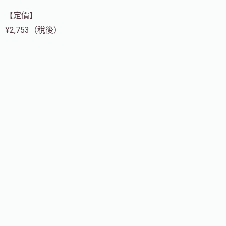
【定價】
¥2,753（稅後）