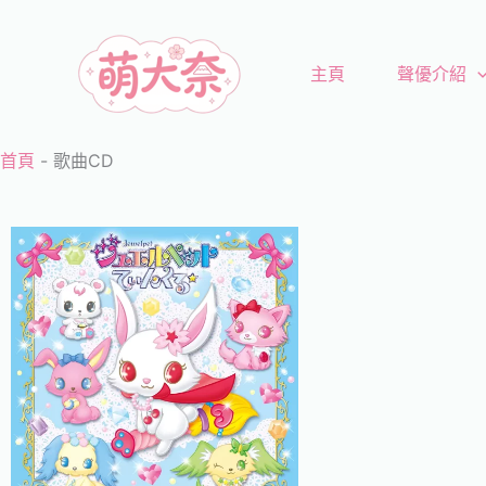
跳
至
主頁
聲優介紹
主
要
內
首頁
-
歌曲CD
容