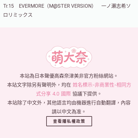
Tr.15 EVERMORE（M@STER VERSION） 一ノ瀬志希ソ
ロリミックス
本站為日本聲優高森奈津美非官方粉絲網站。
本站文字除另有聲明外，均在
姓名標示-非商業性-相同方
式分享 4.0 國際
協議下提供。
本站除了中文外，其他語言均由機器進行自動翻譯，內容
請以中文為准。
查看隱私權政策