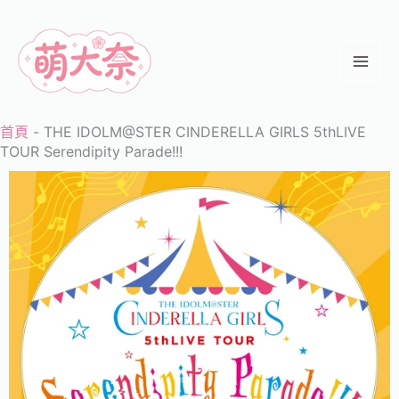
跳
至
主
要
內
首頁
-
THE IDOLM@STER CINDERELLA GIRLS 5thLIVE
容
TOUR Serendipity Parade!!!