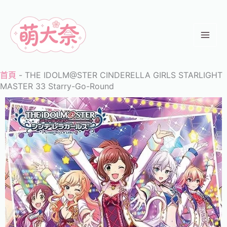
跳
至
主
要
內
首頁
-
THE IDOLM@STER CINDERELLA GIRLS STARLIGHT
容
MASTER 33 Starry-Go-Round