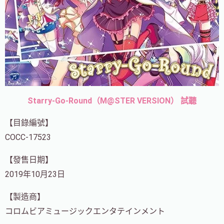
Starry-Go-Round（M@STER VERSION） 試聽
【目錄編號】
COCC-17523
【發售日期】
2019年10月23日
【製造商】
コロムビアミュージックエンタテインメント