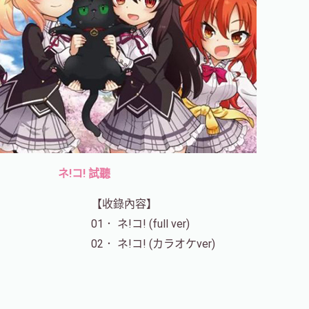
ネ!コ! 試聽
【收錄內容】
01． ネ!コ! (full ver)
02． ネ!コ! (カラオケver)