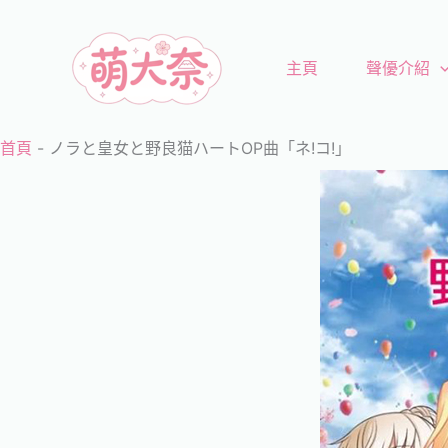
跳
至
主頁
聲優介紹
主
要
內
首頁
-
ノラと皇女と野良猫ハートOP曲「ネ!コ!」
容