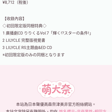
¥8,712（稅後）
【收錄內容】
◇初回限定版同梱特典◇
1 廣播劇CD りりくるVol.7「輝く!?スターの条件!」
2 LILYCLE 完整版視覺書
3 LILYCLE RS主題曲&ED CD
※初回限定版のみの同梱となります
本站為日本聲優高森奈津美非官方粉絲網站。
本站文字除另有聲明外，均在
姓名標示-非商業性-相同方