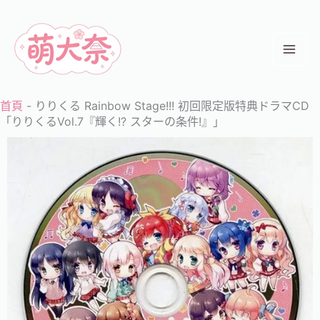
跳
至
主
要
內
首頁
-
りりくる Rainbow Stage!!! 初回限定版特典ドラマCD
容
「りりくるVol.7『輝く!? スターの条件!』」