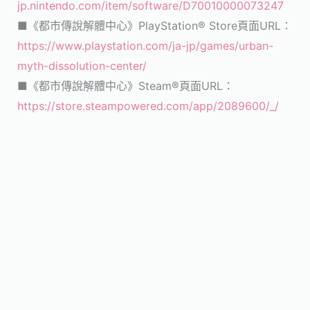
jp.nintendo.com/item/software/D70010000073247
■《都市傳說解體中心》PlayStation® Store頁面URL：
https://www.playstation.com/ja-jp/games/urban-
myth-dissolution-center/
■《都市傳說解體中心》Steam®頁面URL：
https://store.steampowered.com/app/2089600/_/