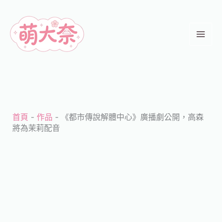
跳
至
主
要
內
容
首頁
-
作品
-
《都市傳說解體中心》廣播劇公開，高森
將為茉莉配音