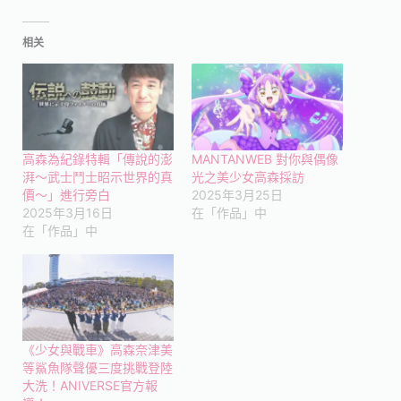
相关
高森為紀錄特輯「傳說的澎
MANTANWEB 對你與偶像
湃～武士鬥士昭示世界的真
光之美少女高森採訪
價～」進行旁白
2025年3月25日
2025年3月16日
在「作品」中
在「作品」中
《少女與戰車》高森奈津美
等鯊魚隊聲優三度挑戰登陸
大洗！ANIVERSE官方報