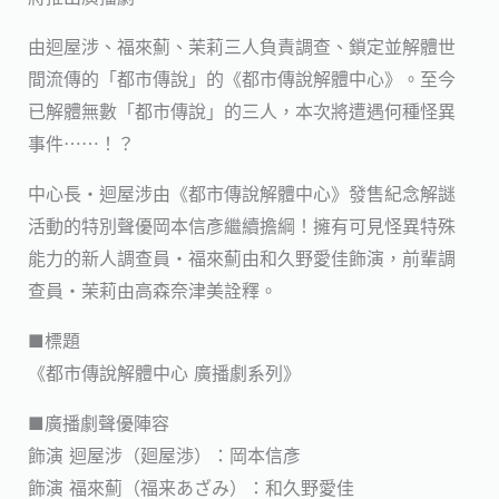
由迴屋涉、福來薊、茉莉三人負責調查、鎖定並解體世
間流傳的「都市傳說」的《都市傳說解體中心》。至今
已解體無數「都市傳說」的三人，本次將遭遇何種怪異
事件⋯⋯！？
中心長・迴屋涉由《都市傳說解體中心》發售紀念解謎
活動的特別聲優岡本信彥繼續擔綱！擁有可見怪異特殊
能力的新人調查員・福來薊由和久野愛佳飾演，前輩調
查員・茉莉由高森奈津美詮釋。
■標題
《都市傳說解體中心 廣播劇系列》
■廣播劇聲優陣容
飾演 迴屋涉（廻屋渉）：岡本信彥
飾演 福來薊（福来あざみ）：和久野愛佳