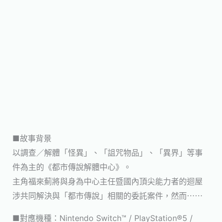
■故事背景
以調查／解體「怪異」、「詛咒物品」、「異界」等事
件為主的《都市傳說解體中心》。
主角福來薊將與身為中心主任暨國內頂尖能力者的迴屋
涉共同解決與「都市傳說」相關的委託案件，然而⋯⋯
■對應機種：Nintendo Switch™ / PlayStation®5 /