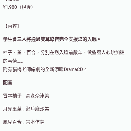
¥1,980（稅後）
【內容】
學生會三人將通過雙耳錄音完全支援您的入眠。
柚子、堇、百合，分別在您入睡前數羊、做些讓人心跳加速
的事情……
附有貓梅老師編劇的全新添睡DramaCD。
配音
雪本柚子… 高森奈津美
月見里堇… 瀨戶麻沙美
風見百合… 宮本侑芽