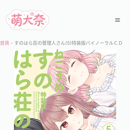
跳
至
主
要
內
首頁
-
すのはら荘の管理人さん(5)特装版バイノーラルＣＤ
容