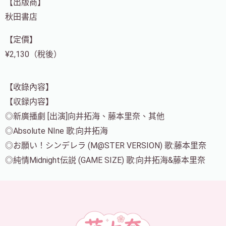
【出版商】
秋田書店
【定價】
¥2,130（稅後）
【收錄內容】
【収録内容】
◎新廣播劇 [出演]向井拓海、藤本里奈、其他
◎Absolute NIne 歌:向井拓海
◎お願い！シンデレラ (M@STER VERSION) 歌:藤本里奈
◎純情Midnight伝説 (GAME SIZE) 歌:向井拓海&藤本里奈