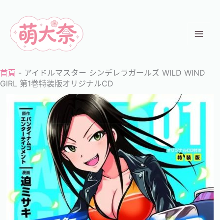
跳
至
主
要
內
首頁
-
アイドルマスター シンデレラガールズ WILD WIND
容
GIRL 第1巻特装版オリジナルCD