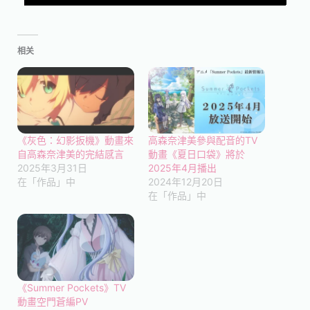
相关
《灰色：幻影扳機》動畫來
高森奈津美參與配音的TV
自高森奈津美的完結感言
動畫《夏日口袋》將於
2025年3月31日
2025年4月播出
在「作品」中
2024年12月20日
在「作品」中
《Summer Pockets》TV
動畫空門蒼編PV