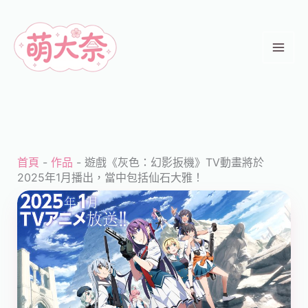
跳
至
主
要
內
容
首頁
-
作品
-
遊戲《灰色：幻影扳機》TV動畫將於
2025年1月播出，當中包括仙石大雅！