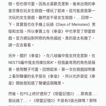
個。但也很可愛。因為太喜歡克里斯，後來出現的拳
皇京像在玩女生遊戲一樣玩了起來。這可能是我第一
次玩的女生遊戲，雖然並不是女生遊戲。……回想一
下，其實我也在手機上玩過《Days of Memories》男
版和女版，所以事實上在《拳皇》中也享受了戀愛遊
戲。官方網站對阿修的角色描述，真的是太有趣了，
請一定去看看。
另外，關於《拳皇》，在八岐編中我支持克里斯，在
NESTS編中我支持庫拉和K’。但我最常用的角色是薇
普。使用鞭子可愛。回想起來，第一次在遊戲說明書
上看到聲優的名字是在《拳皇》，所以也許是從《拳
皇》開始我知道了聲優這個職業。
然後，在PS上終於遇到了《戀愛記憶2》……那真是……
我玩過了……。《戀愛記憶2》不是有5張光碟嗎？那時