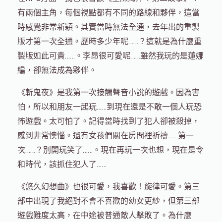
有兩個主角，每個視點都有不同的路線和夥伴，這當
時感覺非常新穎。其實當時無法全通，去年出的重製
版才第一次全通。歷時多少年呢……？這就是為什麼重
製版如此可貴……。李昂很可愛呢……雖然我玩的是蓮娜
編，卻無法成為夥伴。
《斬鬼夜》是我第一次接觸聲音小說的遊戲。因為害
怕，所以和朋友一起玩……到現在還是不敢一個人玩恐
怖遊戲。太可怕了。記得當時找到了犯人卻被殺掉，
感到非常懊惱。還有女孩們關在房間裡祈禱……第一
次……？別開玩笑了……。現在再玩一次也想，現在是令
和時代，該抓住犯人了……
《悠久幻想曲》也很可愛，我喜歡！旋律可愛。第三
部中出現了我絕對不會不喜歡的幼女更紗，但第三部
遊戲難度太高，在中途被普通敵人擊敗了。為什麼