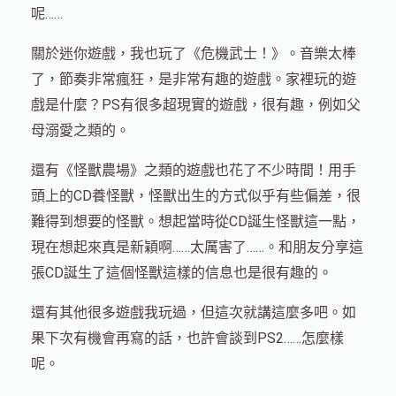
呢……
關於迷你遊戲，我也玩了《危機武士！》。音樂太棒
了，節奏非常瘋狂，是非常有趣的遊戲。家裡玩的遊
戲是什麼？PS有很多超現實的遊戲，很有趣，例如父
母溺愛之類的。
還有《怪獸農場》之類的遊戲也花了不少時間！用手
頭上的CD養怪獸，怪獸出生的方式似乎有些偏差，很
難得到想要的怪獸。想起當時從CD誕生怪獸這一點，
現在想起來真是新穎啊……太厲害了……。和朋友分享這
張CD誕生了這個怪獸這樣的信息也是很有趣的。
還有其他很多遊戲我玩過，但這次就講這麼多吧。如
果下次有機會再寫的話，也許會談到PS2……怎麼樣
呢。