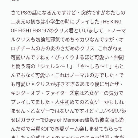
さてPSの話になるんですけど、突然ですがわたしの
二次元の初恋は小学生の時にプレイしたTHE KING
OF FIGHTERS ’97のクリス君といいまして…。ノーマ
ルクリスも勿論無邪気でめちゃカワなんですが、オ
ロチチームの方の炎のさだめのクリス…これがねぇ…
可愛いんですねぇ。びっくりするほど可愛い。仲間
と闘う時の「シェルミ〜！」「や〜しろ〜！」もと
んでもなく可愛い。これはノーマルの方でした。で
も可愛い。クリスが好きすぎるあまり後に出たザ・
キング・オブ・ファイターズ京は乙女ゲーの気分で
プレイしてました。人生初めての乙女ゲーかもしれ
ません、乙女ゲーではないんですけど。…いや思い返
せばガラケーでDays of Memories彼版も彼女版も遊
んだので実質KOFで恋愛ゲーム楽しませてもらって
ました。公式サイトのアッシュのキャラ説明、本当