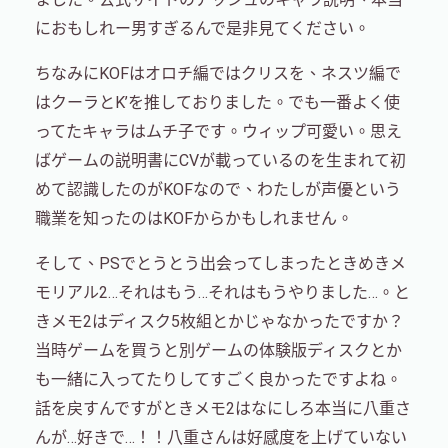
におもしれー男すぎるんで是非見てください。
ちなみにKOFはオロチ編ではクリスを、ネスツ編で
はクーラとK’を推しておりました。でも一番よく使
ってたキャラはムチ子です。ウィップ可愛い。思え
ばゲームの説明書にCVが載っているのを生まれて初
めて認識したのがKOFなので、わたしが声優という
職業を知ったのはKOFからかもしれません。
そして、PSでとうとう出会ってしまったときめきメ
モリアル2…それはもう…それはもうやりました…。と
きメモ2はディスク5枚組とかじゃなかったですか？
当時ゲームを買うと別ゲームの体験版ディスクとか
も一緒に入ってたりしてすごく良かったですよね。
話を戻すんですがときメモ2はなにしろ本当に八重さ
んが…好きで…！！八重さんは好感度を上げていない