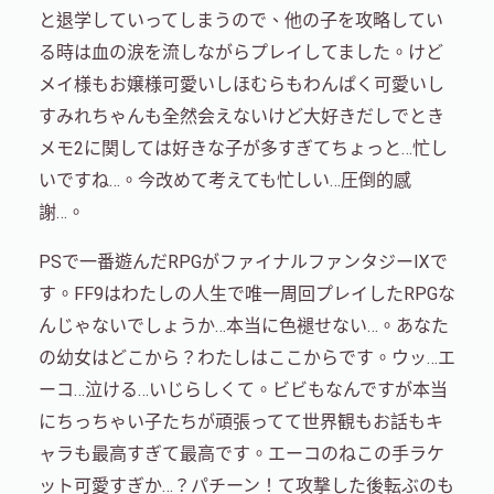
と退学していってしまうので、他の子を攻略してい
る時は血の涙を流しながらプレイしてました。けど
メイ様もお嬢様可愛いしほむらもわんぱく可愛いし
すみれちゃんも全然会えないけど大好きだしでとき
メモ2に関しては好きな子が多すぎてちょっと…忙し
いですね…。今改めて考えても忙しい…圧倒的感
謝…。
PSで一番遊んだRPGがファイナルファンタジーⅨで
す。FF9はわたしの人生で唯一周回プレイしたRPGな
んじゃないでしょうか…本当に色褪せない…。あなた
の幼女はどこから？わたしはここからです。ウッ…エ
ーコ…泣ける…いじらしくて。ビビもなんですが本当
にちっちゃい子たちが頑張ってて世界観もお話もキ
ャラも最高すぎて最高です。エーコのねこの手ラケ
ット可愛すぎか…？パチーン！て攻撃した後転ぶのも