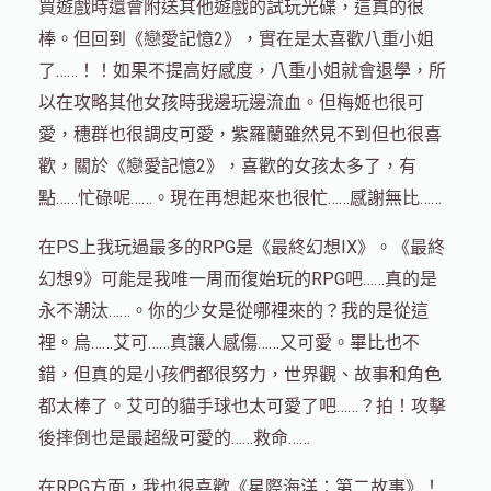
買遊戲時還會附送其他遊戲的試玩光碟，這真的很
棒。但回到《戀愛記憶2》，實在是太喜歡八重小姐
了……！！如果不提高好感度，八重小姐就會退學，所
以在攻略其他女孩時我邊玩邊流血。但梅姬也很可
愛，穗群也很調皮可愛，紫羅蘭雖然見不到但也很喜
歡，關於《戀愛記憶2》，喜歡的女孩太多了，有
點……忙碌呢……。現在再想起來也很忙……感謝無比……
在PS上我玩過最多的RPG是《最終幻想IX》。《最終
幻想9》可能是我唯一周而復始玩的RPG吧……真的是
永不潮汰……。你的少女是從哪裡來的？我的是從這
裡。烏……艾可……真讓人感傷……又可愛。畢比也不
錯，但真的是小孩們都很努力，世界觀、故事和角色
都太棒了。艾可的貓手球也太可愛了吧……？拍！攻擊
後摔倒也是最超級可愛的……救命……
在RPG方面，我也很喜歡《星際海洋：第二故事》！