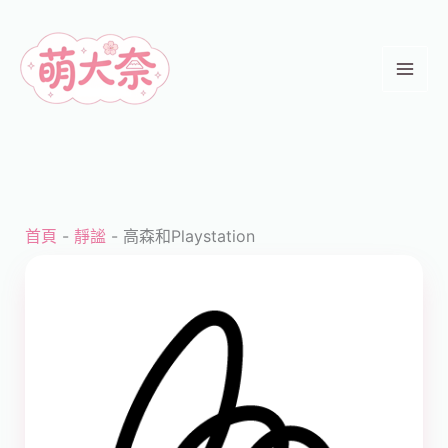
跳
至
主
要
內
容
首頁
-
靜謐
-
高森和Playstation