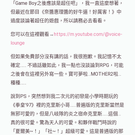
「Game Boy之後應該是超任吧」，我一直這麼想著，
但最近在節目《奈醬惠理醬的好牛逼！好厲害！》中
過度談論著超任的遊戲，所以請務必去看看。
您可以在這裡觀看→
https://m.youtube.com/@voice-
lounge
但如果免費部分沒有講的話，我很抱歉。我記憶不太
確定…… 不過話雖如此，我一點也沒談論到RPG，可能
之後會在這裡另外寫一些。寶可夢啦…MOTHER2啦…
種種……
說到PS，突然想到我二次元的初戀是小學時期玩的
《拳皇’97》裡的克里斯小哥……普遍版的克里斯當然是
無邪可愛的，但是八岐隊的炎之宿命克里斯……這個…
真的很可愛。驚為天人的可愛。和夥伴戰鬥時說的
「夏爾美~！」「社~！」超級可愛。這是普通版的那