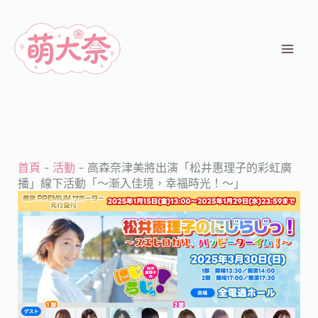
跳
至
主
要
內
容
首頁
-
活動
-
高森奈津美將出演「松井惠理子的彩虹廣
播」線下活動「～漸入佳境，幸福時光！～」