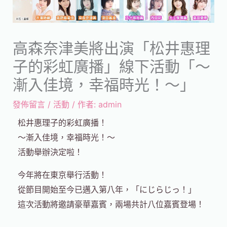
高森奈津美將出演「松井惠理
子的彩虹廣播」線下活動「～
漸入佳境，幸福時光！～」
發佈留言
/
活動
/ 作者:
admin
松井惠理子的彩虹廣播！
～漸入佳境，幸福時光！～
活動舉辦決定啦！
今年將在東京舉行活動！
從節目開始至今已邁入第八年，「にじらじっ！」
這次活動將邀請豪華嘉賓，兩場共計八位嘉賓登場！