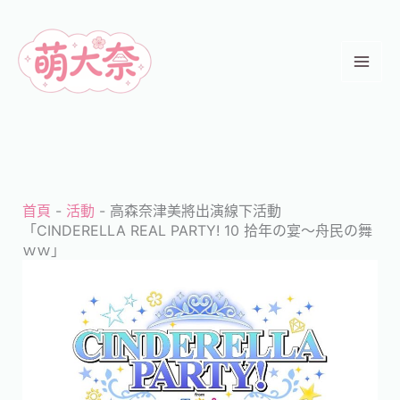
跳
至
主
要
內
容
首頁
-
活動
-
高森奈津美將出演線下活動
「CINDERELLA REAL PARTY! 10 拾年の宴～舟民の舞
ｗｗ」