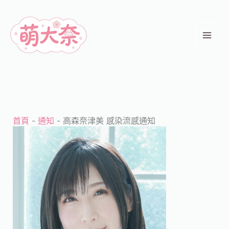
跳
至
主
要
內
容
首頁
-
通知
-
高森奈津美 感染流感通知