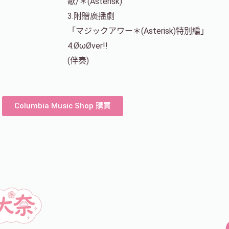
歌/＊(Asterisk)
3.附贈廣播劇
「マジックアワー＊(Asterisk)特別編」
4.ØωØver!!
(伴奏)
Columbia Music Shop 購買