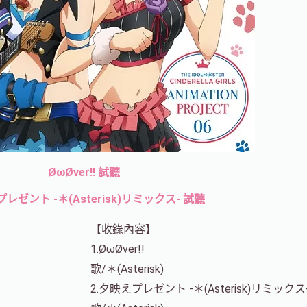
ØωØver!! 試聽
レゼント -＊(Asterisk)リミックス- 試聽
【收錄內容】
1.ØωØver!!
歌/＊(Asterisk)
2.夕映えプレゼント -＊(Asterisk)リミックス