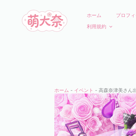
コ
ン
ホーム
プロフィ
テ
利用規約
ン
ツ
に
ス
キ
ッ
プ
ホーム
-
イベント
-
高森奈津美さん