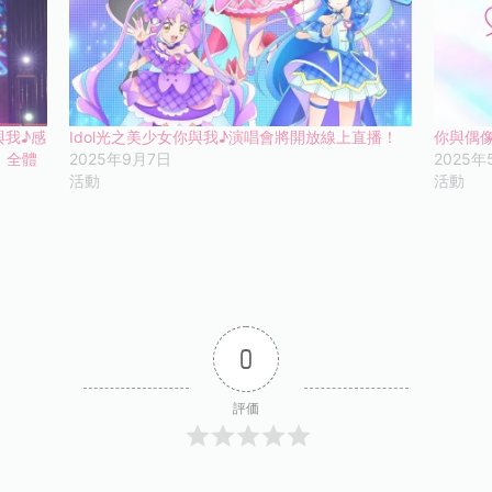
你與我♪感
Idol光之美少女你與我♪演唱會將開放線上直播！
你與偶像
，全體
2025年9月7日
2025年
活動
活動
0
評価