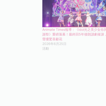
Animate Times報導：《Idol光之美少女
謝祭》重磅落幕！最終回5年後朗讀劇催淚
聲優驚喜獻花
2026年6月25日
活動