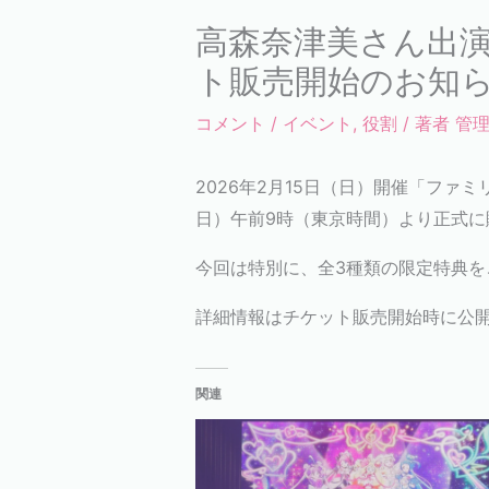
高森奈津美さん出
ト販売開始のお知
コメント
/
イベント
,
役割
/ 著者
管
2026年2月15日（日）開催「ファ
日）午前9時（東京時間）より正式に
今回は特別に、全3種類の限定特典
詳細情報はチケット販売開始時に公
関連