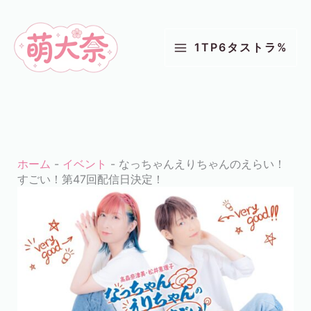
コ
ン
1TP6タストラ%
テ
ン
ツ
に
ス
キ
ホーム
-
イベント
-
なっちゃんえりちゃんのえらい！
ッ
すごい！第47回配信日決定！
プ