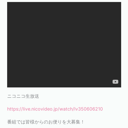
ニコニコ生放送
https://live.nicovideo.jp/watch/lv350606210
番組では皆様からのお便りを大募集！