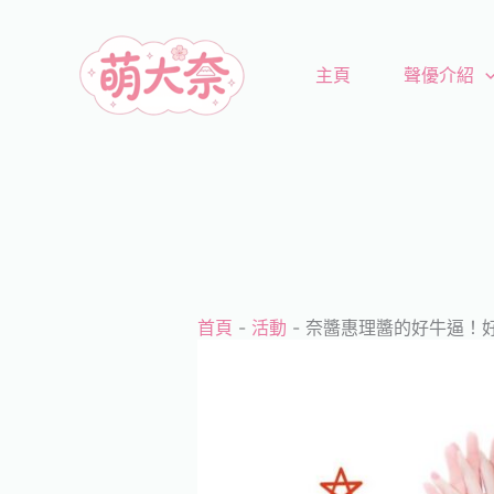
跳
至
主頁
聲優介紹
主
要
內
容
首頁
-
活動
-
奈醬惠理醬的好牛逼！好