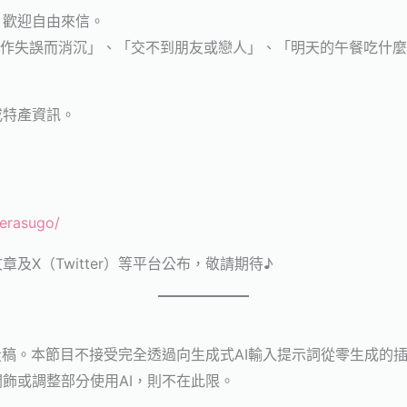
，歡迎自由來信。
工作失誤而消沉」、「交不到朋友或戀人」、「明天的午餐吃什
或特產資訊。
。
/erasugo/
及X（Twitter）等平台公布，敬請期待♪
投稿。本節目不接受完全透過向生成式AI輸入提示詞從零生成的
飾或調整部分使用AI，則不在此限。