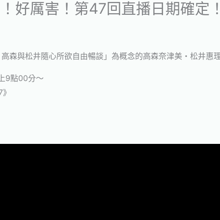
！好厲害！第47回直播日期確定
，高森與松井隨心所欲自由暢談」為概念的高森奈津美・松井惠
上9點00分～
7》