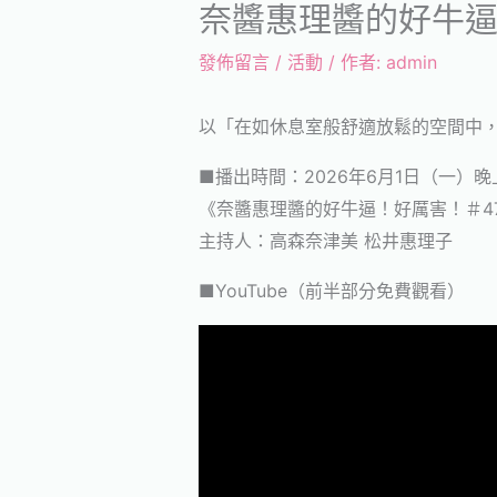
奈醬惠理醬的好牛逼
發佈留言
/
活動
/ 作者:
admin
以「在如休息室般舒適放鬆的空間中
■播出時間：2026年6月1日（一）晚
《奈醬惠理醬的好牛逼！好厲害！＃4
主持人：高森奈津美 松井惠理子
■YouTube（前半部分免費觀看）