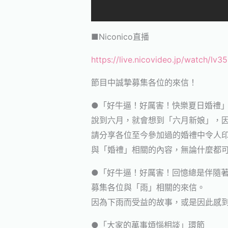
■Niconico直播
https://live.nicovideo.jp/watch/lv
節目中誠摯募集各位的來信！
●「好牛逼！好厲害！快樂夏日婚禮
說到六月，就會想到「六月新娘」，
請分享各位至今參加過的婚禮中令人
與「婚禮」相關的內容，無論什麼都
●「好牛逼！好厲害！回憶總是伴隨
募集各位與「雨」相關的來信。
因為下雨而受益的故事，或是因此感
●「大家的萬事煩惱相談」環節