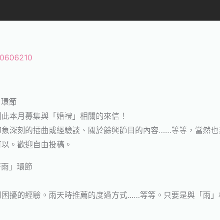
350606210
」環節
因此本月募集與「婚禮」相關的來信！
印象深刻的插曲或經驗談、關於餘興節目的內容……等等，當然也
可以。歡迎自由投稿。
著雨」環節
到困擾的經驗。雨天時推薦的度過方式……等等。只要是與「雨」