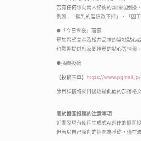
若有任何想向兩人諮詢的煩惱或困擾
例如…「遲到的習慣改不掉」、「因
●「今日宵夜」環節
募集希望高森及松井品嚐的當地點心
也歡迎提供您家鄉推薦的點心等情報
●插圖投稿
【投稿表單】
https://www.pgmail.jp
節目詳情將於日後透過此處的部落格文章
關於插圖投稿的注意事項
近期發現有使用生成式AI創作的插圖
但若以自己原創的插圖為基礎，僅在潤