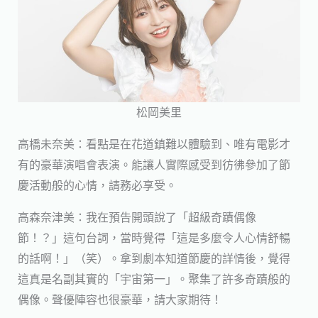
松岡美里
高橋未奈美：看點是在花道鎮難以體驗到、唯有電影才
有的豪華演唱會表演。能讓人實際感受到彷彿參加了節
慶活動般的心情，請務必享受。
高森奈津美：我在預告開頭說了「超級奇蹟偶像
節！？」這句台詞，當時覺得「這是多麼令人心情舒暢
的話啊！」（笑）。拿到劇本知道節慶的詳情後，覺得
這真是名副其實的「宇宙第一」。聚集了許多奇蹟般的
偶像。聲優陣容也很豪華，請大家期待！