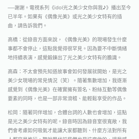
──謝謝。電視系列《idol光之美少女你與我♪》播出至今
已半年。如果有《偶像光美》或光之美少女特有的插
曲，請告訴我們。
高橋：從錄音方面來說，《偶像光美》的現場發生什麼
事都不會停止，這點我覺得很罕見。因為要不中斷情緒
地持續表演，感覺鍛鍊出了光之美少女特有的膽識。
高森：不太會預先知道故事會如何發展就開始，是光之
美少女現場的常見情況（笑）。隨著集數增加，我逐漸
感覺到《偶像光美》在確實擁有簽名、粉絲互動等偶像
要素的同時，也是一部非常滑稽、能輕鬆享受的作品。
松岡：隨著同伴增加，合體台詞的人數也會增加，這點
是光之美少女特有的呢。錄音時因為錄音室很寬敞，我
們會考慮如何吸氣才能讓大家都聽到、什麼方法對所有