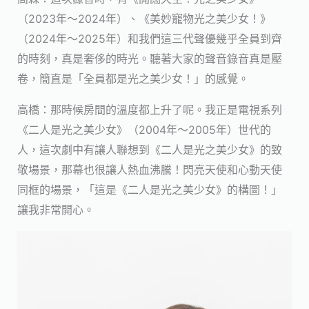
（2023年～2024年）、《美妙寵物光之美少女！》
（2024年～2025年）和我們這三代聲優幾乎全員到齊
的時刻，真是奢侈的時光。聽著大家的聲音錄音真是壓
卷，簡直是「全員都是光之美少女！」的感覺。
高橋：那時候房間的溫度都上升了呢。我正是電視系列
《二人是光之美少女》（2004年～2005年）世代的
人，這次劇中有讓人聯想到《二人是光之美少女》的致
敬場景，那幕也很讓人熱血沸騰！閃亮天使和心動天使
同框的場景，「這是《二人是光之美少女》的構圖！」
讓我非常開心。