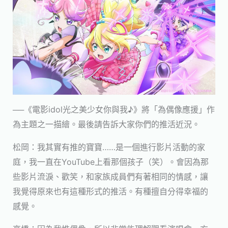
──《電影idol光之美少女你與我♪》將「為偶像應援」作
為主題之一描繪。最後請告訴大家你們的推活近況。
松岡：我其實有推的寶寶……是一個進行影片活動的家
庭，我一直在YouTube上看那個孩子（笑）。會因為那
些影片流淚、歡笑，和家族成員們有著相同的情感，讓
我覺得原來也有這種形式的推活。有種擅自分得幸福的
感覺。