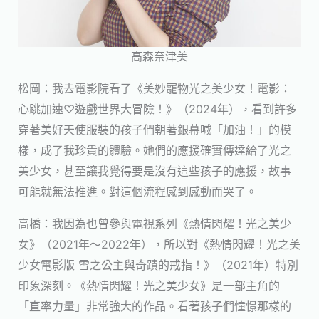
高森奈津美
松岡：我去電影院看了《美妙寵物光之美少女！電影：
心跳加速♡遊戲世界大冒險！》（2024年），看到許多
穿著美好天使服裝的孩子們朝著銀幕喊「加油！」的模
樣，成了我珍貴的體驗。她們的應援確實傳達給了光之
美少女，甚至讓我覺得要是沒有這些孩子的應援，故事
可能就無法推進。對這個流程感到感動而哭了。
高橋：我因為也曾參與電視系列《熱情閃耀！光之美少
女》（2021年～2022年），所以對《熱情閃耀！光之美
少女電影版 雪之公主與奇蹟的戒指！》（2021年）特別
印象深刻。《熱情閃耀！光之美少女》是一部主角的
「直率力量」非常強大的作品。看著孩子們憧憬那樣的