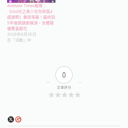
Animate Times報導：
《Idol光之美少女你與我♪
感謝祭》重磅落幕！最終回
5年後朗讀劇催淚，全體聲
優驚喜獻花
2026年6月25日
在「活動」中
0
文章評分