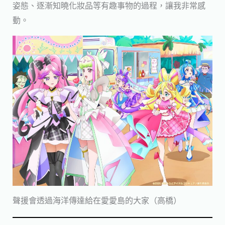
姿態、逐漸知曉化妝品等有趣事物的過程，讓我非常感
動。
聲援會透過海洋傳達給在愛愛島的大家（高橋）