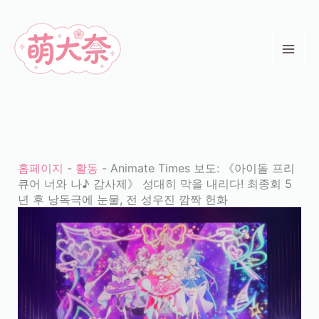
콘
텐
츠
로
건
너
뛰
기
홈페이지
-
활동
-
Animate Times 보도: 《아이돌 프리
큐어 너와 나♪ 감사제》 성대히 막을 내리다! 최종회 5
년 후 낭독극에 눈물, 전 성우진 깜짝 헌화