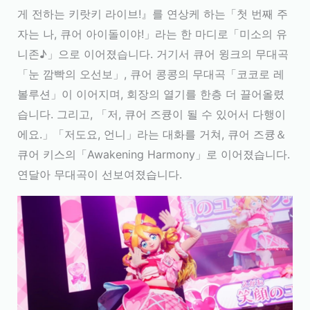
게 전하는 키랏키 라이브!』를 연상케 하는「첫 번째 주
자는 나, 큐어 아이돌이야!」라는 한 마디로「미소의 유
니존♪」으로 이어졌습니다. 거기서 큐어 윙크의 무대곡
「눈 깜빡의 오선보」, 큐어 콩콩의 무대곡「코코로 레
볼루션」이 이어지며, 회장의 열기를 한층 더 끌어올렸
습니다. 그리고, 「저, 큐어 즈큥이 될 수 있어서 다행이
에요.」「저도요, 언니」라는 대화를 거쳐, 큐어 즈큥＆
큐어 키스의「Awakening Harmony」로 이어졌습니다.
연달아 무대곡이 선보여졌습니다.