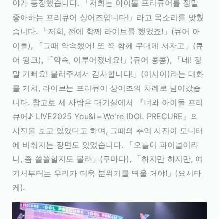
야가 등장했습니다. 「저희는 아이돌 프리큐어를 정말
좋아하는 프리큐어 싱어즈입니다!」라고 목소리를 맞췄
습니다. 「저희, 전에 함께 라이브를 했었죠!」(큐어 아
이돌), 「그때 약속했어! 또 꼭 함께 무대에 서자고」(큐
어 윙크), 「약속, 이루어졌네요!」(큐어 콩콩), 「네! 정
말 기뻐요! 불러주셔서 감사합니다!」(이시이)라는 대화
를 거쳐, 라이브는 프리큐어 싱어즈의 차례로 넘어갔습
니다. 참고로 세 사람은 대기실에서 『너와 아이돌 프리
큐어♪ LIVE2025 You&I＝We're IDOL PRECURE』의
사진을 보고 있었다고 하며, 그때의 추억 사진이 모니터
에 비춰지는 장면도 있었습니다. 「오늘이 파이널이라
니, 좀 쓸쓸할지도 몰라」(쿠마다), 「하지만 하지만, 여
기서부터는 우리가 더욱 분위기를 띄울 거야!」(요시타
케).