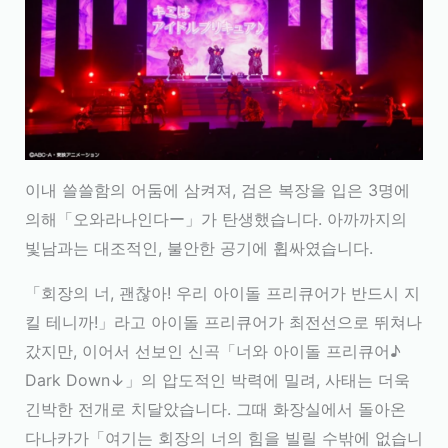
이내 쓸쓸함의 어둠에 삼켜져, 검은 복장을 입은 3명에
의해「오와라나인다ー」가 탄생했습니다. 아까까지의
빛남과는 대조적인, 불안한 공기에 휩싸였습니다.
「회장의 너, 괜찮아! 우리 아이돌 프리큐어가 반드시 지
킬 테니까!」라고 아이돌 프리큐어가 최전선으로 뛰쳐나
갔지만, 이어서 선보인 신곡「너와 아이돌 프리큐어♪
Dark Down↓」의 압도적인 박력에 밀려, 사태는 더욱
긴박한 전개로 치달았습니다. 그때 화장실에서 돌아온
다나카가「여기는 회장의 너의 힘을 빌릴 수밖에 없습니