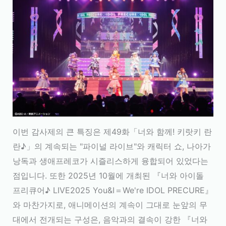
이번 감사제의 큰 특징은 제49화「너와 함께! 키랏키 란
란♪」의 계속되는 "파이널 라이브"와 캐릭터 쇼, 나아가
낭독과 생애프레코가 시즐리스하게 융합되어 있었다는
점입니다. 또한 2025년 10월에 개최된 『너와 아이돌
프리큐어♪ LIVE2025 You&I＝We're IDOL PRECURE』
와 마찬가지로, 애니메이션의 계속이 그대로 눈앞의 무
대에서 전개되는 구성은, 음악과의 결속이 강한 『너와