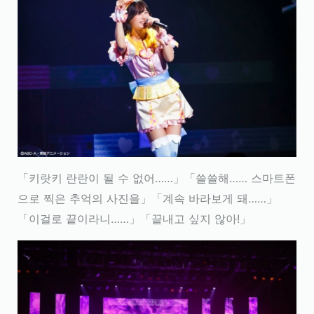
「키랏키 란란이 될 수 없어……」「쓸쓸해…… 스마트폰
으로 찍은 추억의 사진을」「계속 바라보게 돼……」
「이걸로 끝이라니……」「끝내고 싶지 않아!」