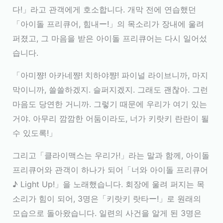
다!」라고 관객에게 호소합니다. 개막 전에 연습했던
「아이돌 프리큐어, 힘내ー!」의 목소리가 장내에 울려
퍼졌고, 그 마음을 받은 아이돌 프리큐어는 다시 일어섰
습니다.
「아미쨩! 아카네쨩! 치하야쨩! 파이널 라이브니까, 마지
막이니까, 쓸쓸하겠지. 슬퍼지겠지. 그래도 괜찮아. 그런
마음도 당연한 거니까. 그렇기 때문에 우리가 여기 있는
거야. 아무리 깜깜한 어둠이라도, 너가 키랏키 란란이 될
수 있도록!」
그리고「클라이맥스는 우리가!」라는 말과 함께, 아이돌
프리큐어와 관객이 하나가 되어「너와 아이돌 프리큐어
♪ Light Up!」을 노래했습니다. 회장에 울려 퍼지는 목
소리가 힘이 되어, 3명은「키랏키 랏타ー!」로 원래의
모습으로 돌아왔습니다. 일련의 사건을 알게 된 3명은